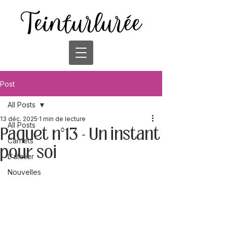
Post
All Posts
13 déc. 2025
1 min de lecture
All Posts
Paquet n°13 - Un instant
Carnets
pour soi
L'atelier
Nouvelles