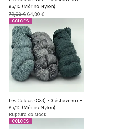
85/15 (Mérino Nylon)
Prix original
Prix promotionnel
72,00 €
64,80 €
COLOCS
Les Colocs (C23) - 3 écheveaux -
85/15 (Mérino Nylon)
Rupture de stock
COLOCS