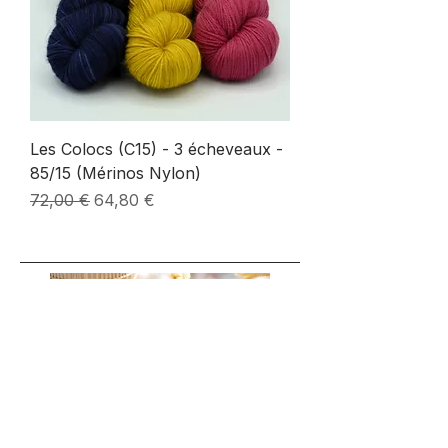
Les Colocs (C15) - 3 écheveaux -
85/15 (Mérinos Nylon)
Prix original
Prix promotionnel
72,00 €
64,80 €