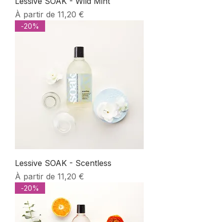
Lessive SOAK - Wild Mint
Prix promotionnel
À partir de
11,20 €
-20%
Lessive SOAK - Scentless
Prix promotionnel
À partir de
11,20 €
-20%