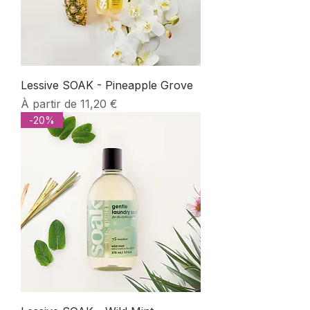
Lessive SOAK - Pineapple Grove
Prix promotionnel
À partir de
11,20 €
-20%