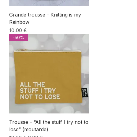
Grande trousse - Knitting is my
Rainbow
Prix
10,00 €
-50%
Trousse – “All the stuff I try not to
lose” (moutarde)