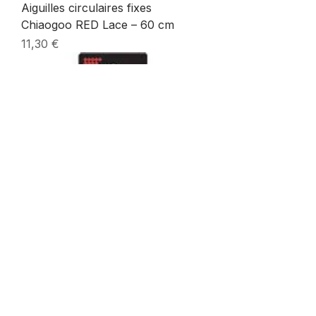
Aiguilles circulaires fixes
Chiaogoo RED Lace – 60 cm
Prix
11,30 €
Aiguilles circulaires fixes
Chiaogoo RED Lace – 80 cm
Prix
11,30 €