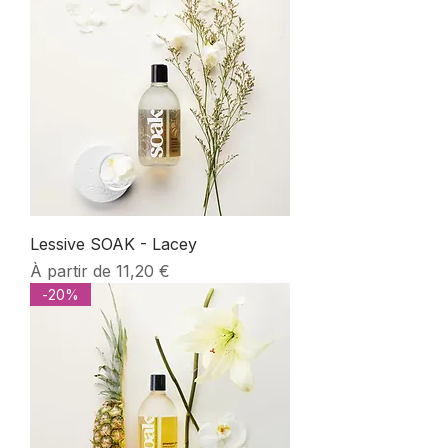
Lessive SOAK - Lacey
Prix promotionnel
À partir de
11,20 €
-20%