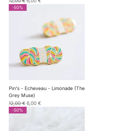
Prix original
Prix promotionnel
12,00 €
6,00 €
-50%
Pin's - Echeveau - Limonade (The
Grey Muse)
Prix original
Prix promotionnel
12,00 €
6,00 €
-50%