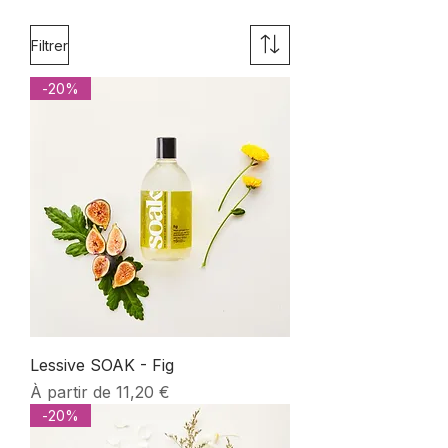
Filtrer
-20%
Lessive SOAK - Fig
Prix promotionnel
À partir de
11,20 €
-20%