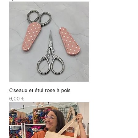
Ciseaux et étui rose à pois
Prix
6,00 €