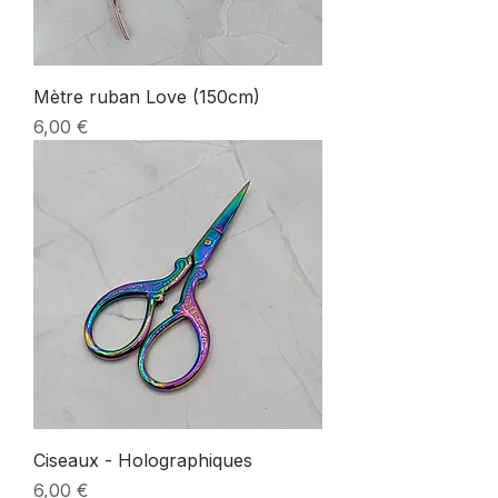
Mètre ruban Love (150cm)
Prix
6,00 €
Ciseaux - Holographiques
Prix
6,00 €