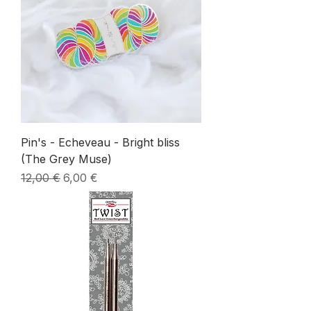
Pin's - Echeveau - Bright bliss
(The Grey Muse)
Prix original
Prix promotionnel
12,00 €
6,00 €