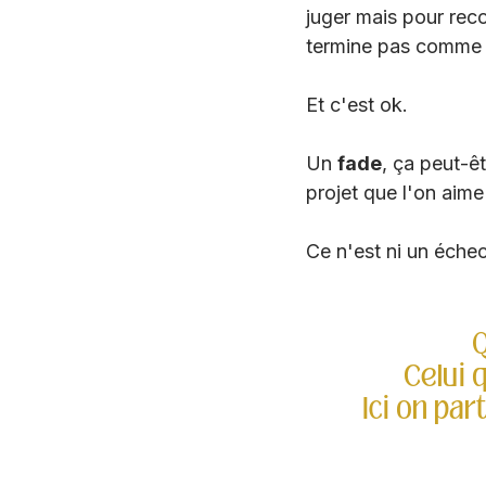
juger mais pour reco
termine pas comme o
Et c'est ok.
Un 
fade
, ça peut-ê
projet que l'on aime
Ce n'est ni un échec
Q
Celui 
Ici on par