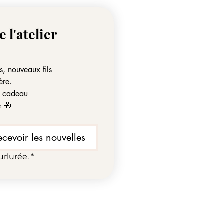
ade
 l'atelier 
ns, nouveaux fils
ère.
it cadeau
e 🎁
ecevoir les nouvelles
urlurée.
*