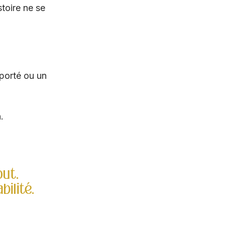
toire ne se 
porté ou un 
. 
out.
bilité.