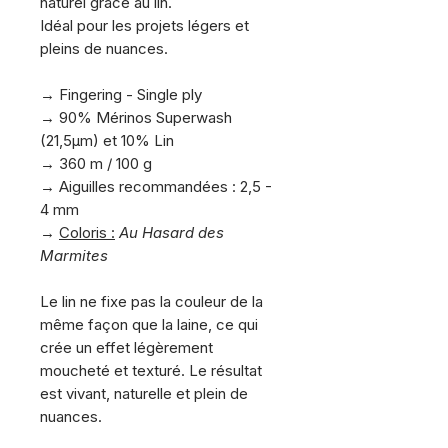
naturel grâce au lin.
Idéal pour les projets légers et
pleins de nuances.
.
→ Fingering - Single ply
→ 90% Mérinos Superwash
(21,5µm) et 10% Lin
→ 360 m / 100 g
→ Aiguilles recommandées : 2,5 -
4 mm
→
Coloris :
Au Hasard des
Marmites
.
Le lin ne fixe pas la couleur de la
même façon que la laine, ce qui
crée un effet légèrement
moucheté et texturé. Le résultat
est vivant, naturelle et plein de
nuances.