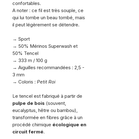
confortables.
A noter : ce fil est très souple, ce
qui lui tombe un beau tombé, mais
il peut légèrement se détendre.
.
→ Sport
→ 50% Mérinos Superwash et
50% Tencel
→ 333 m / 100 g
→ Aiguilles recommandées : 2,5 -
3 mm
→ Coloris :
Petit Roi
.
Le tencel est fabriqué à partir de
pulpe de bois
(souvent,
eucalyptus, hêtre ou bambou),
transformée en fibres grâce à un
procédé chimique
écologique en
circuit fermé
.