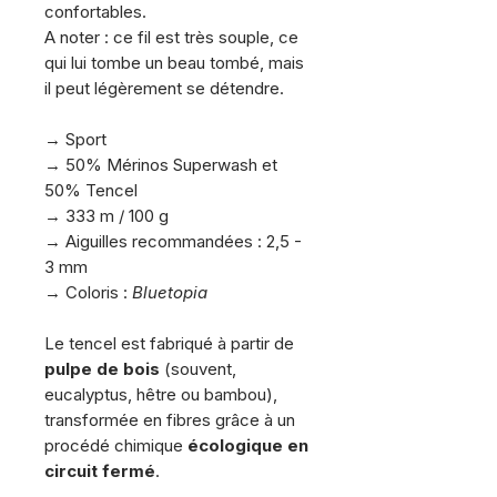
confortables.
A noter : ce fil est très souple, ce
qui lui tombe un beau tombé, mais
il peut légèrement se détendre.
.
→ Sport
→ 50% Mérinos Superwash et
50% Tencel
→ 333 m / 100 g
→ Aiguilles recommandées : 2,5 -
3 mm
→ Coloris :
Bluetopia
.
Le tencel est fabriqué à partir de
pulpe de bois
(souvent,
eucalyptus, hêtre ou bambou),
transformée en fibres grâce à un
procédé chimique
écologique en
circuit fermé
.