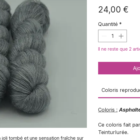
Pri
24,00 €
Quantité
*
Il ne reste que 2 art
Aj
Coloris reproduc
Coloris :
Asphalt
Ce coloris fait pa
Teinturlurée.
 joli tombé et une sensation fraîche sur