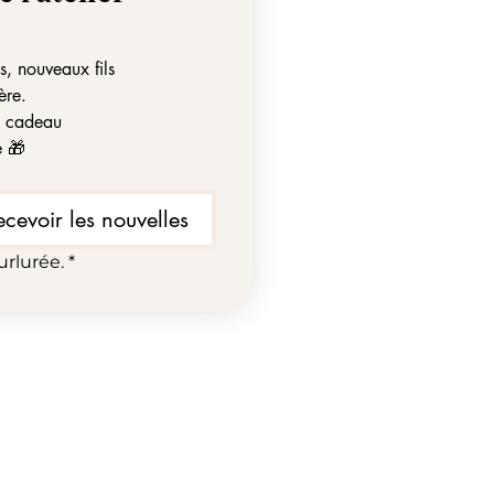
ns, nouveaux fils
ère.
it cadeau
e 🎁
ecevoir les nouvelles
urlurée.
*