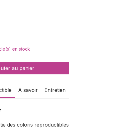
x
icle(s) en stock
outer au panier
tible
A savoir
Entretien
e
rtie des coloris reproductibles