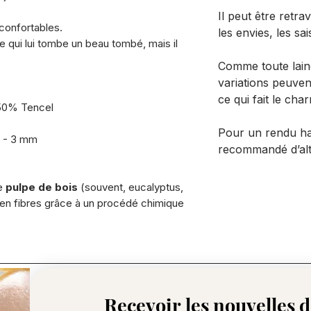
Il peut être retra
 confortables.
les envies, les sai
 ce qui lui tombe un beau tombé, mais il
Comme toute laine
variations peuvent
ce qui fait le ch
50% Tencel
Pour un rendu ha
5 - 3 mm
recommandé d’alt
de
pulpe de bois
(souvent, eucalyptus,
en fibres grâce à un procédé chimique
Recevoir les nouvelles de