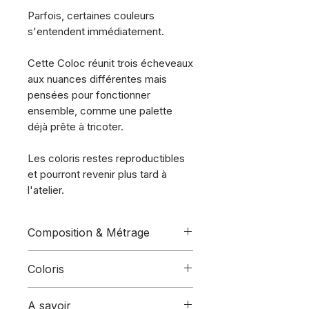
Parfois, certaines couleurs
s'entendent immédiatement.
Cette Coloc réunit trois écheveaux
aux nuances différentes mais
pensées pour fonctionner
ensemble, comme une palette
déjà prête à tricoter.
Les coloris restes reproductibles
et pourront revenir plus tard à
l'atelier.
Composition & Métrage
Ce coloc comprend :
Coloris
3 écheveaux de la base
85/15
(Fingering)
Coloris :
(de gauche à droite)
A savoir
Composition :
85% Mérinos