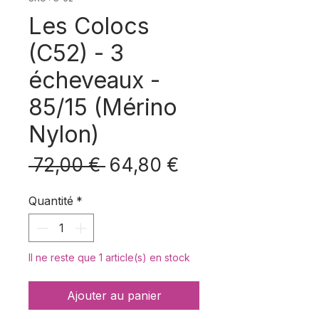
Les Colocs
(C52) - 3
écheveaux -
85/15 (Mérino
Nylon)
Prix
Prix
 72,00 € 
64,80 €
original
promotionnel
Quantité
*
Il ne reste que 1 article(s) en stock
Ajouter au panier