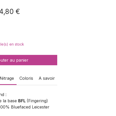
ix
Prix
4,80 €
iginal
promotionnel
icle(s) en stock
outer au panier
Métrage
Coloris
A savoir
d :
e la base
BFL
(Fingering)
00% Bluefaced Leicester