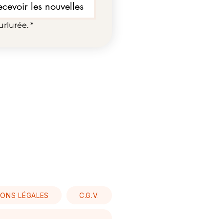
ecevoir les nouvelles
urlurée.
*
ONS LÉGALES
C.G.V.