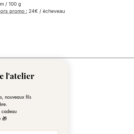
m / 100 g
hors promo :
24€ / écheveau
 l'atelier 
ns, nouveaux fils
ère.
it cadeau
e 🎁