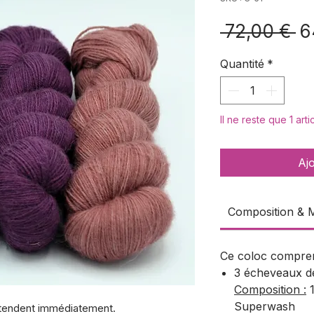
Pr
 72,00 € 
6
or
Quantité
*
Il ne reste que 1 art
Aj
Composition & 
Ce coloc compren
3 écheveaux d
Composition :
1
Superwash
entendent immédiatement.