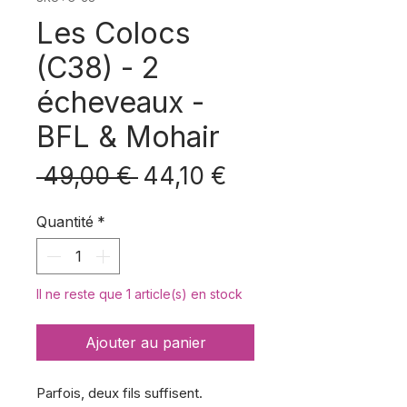
Les Colocs
(C38) - 2
écheveaux -
BFL & Mohair
Prix
Prix
 49,00 € 
44,10 €
original
promotionnel
Quantité
*
Il ne reste que 1 article(s) en stock
Ajouter au panier
Parfois, deux fils suffisent.