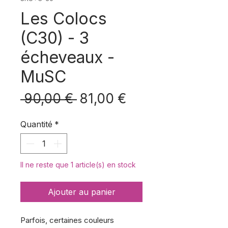
Les Colocs
(C30) - 3
écheveaux -
MuSC
Prix
Prix
 90,00 € 
81,00 €
original
promotionnel
Quantité
*
Il ne reste que 1 article(s) en stock
Ajouter au panier
Parfois, certaines couleurs