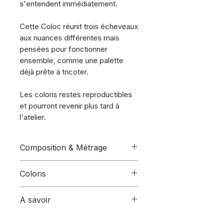
s'entendent immédiatement.
Cette Coloc réunit trois écheveaux
aux nuances différentes mais
pensées pour fonctionner
ensemble, comme une palette
déjà prête à tricoter.
Les coloris restes reproductibles
et pourront revenir plus tard à
l'atelier.
Composition & Métrage
Ce coloc comprend :
Coloris
3 écheveaux de la base
MuSC
(Fingering)
Coloris :
(de gauche à droite)
A savoir
Composition :
70% mérinos
We cut the Night - Viva la Vida
ultrafin 16,5µm - 20% Soie -
- Au hasard des Marmites
– Laines teintes à la main dans