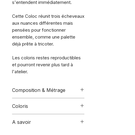
s'entendent immédiatement.
Cette Coloc réunit trois écheveaux
aux nuances différentes mais
pensées pour fonctionner
ensemble, comme une palette
déjà prête à tricoter.
Les coloris restes reproductibles
et pourront revenir plus tard à
l'atelier.
Composition & Métrage
Ce coloc comprend :
Coloris
3 écheveaux de la base
BFL
(Fingering)
Coloris :
(de gauche à droite)
A savoir
Composition :
100%
Pikatchoum - Chaud Cacao -
Bluefaced Leicester
Orange mécanique
– Laines teintes à la main dans