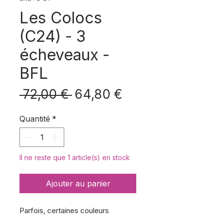
Les Colocs
(C24) - 3
écheveaux -
BFL
Prix
Prix
 72,00 € 
64,80 €
original
promotionnel
Quantité
*
Il ne reste que 1 article(s) en stock
Ajouter au panier
Parfois, certaines couleurs