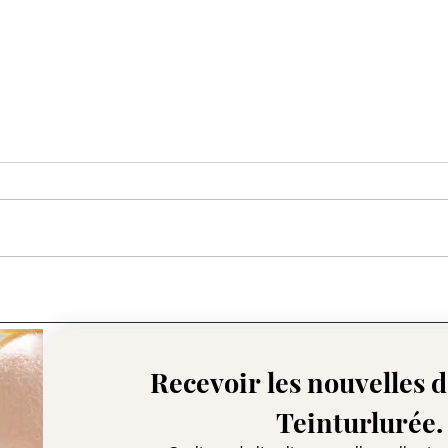
Paqu
Paquet n°16 - Azur
Nomade ~ Le final
Recevoir les nouvelles de
Teinturlurée.