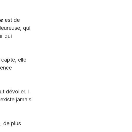
re
est de 
leureuse, qui 
ur qui 
 capte, elle 
sence 
t dévoiler. Il 
existe jamais 
, de plus 
.