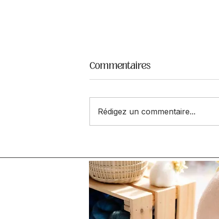
Commentaires
Rédigez un commentaire...
Paquet n°17 - Quel est ton
plus gros fade ?