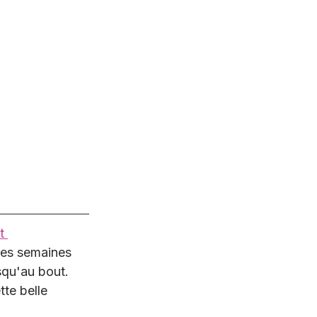
t 
ques semaines 
squ'au bout. 
te belle 