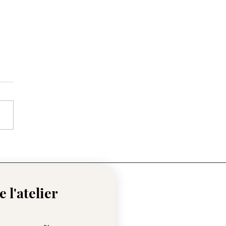
et n°15 - Tes encours
 l'atelier 