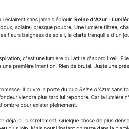
ui éclairent sans jamais éblouir. 
Reine d'Azur - 
Lumiè
e doux, solaire, presque poudré. Une lumière filtrée, cha
les fleurs baignées de soleil, la clarté tranquille d'un jo
piration, c'est une lumière qui attire d'abord l'œil. Elle
 une première intention. Rien de brutal. Juste une pré
romesse. Il ouvre la porte du duo 
Reine d'Azur
 sans tou
ndeur viendra plus tard lui répondre. Car la lumière n'
 d'ombre pour exister pleinement. 
sse déjà ici, discrètement. Quelque chose de plus dense
eu plus loin. Mais pour l'instant on reste dans la clarté