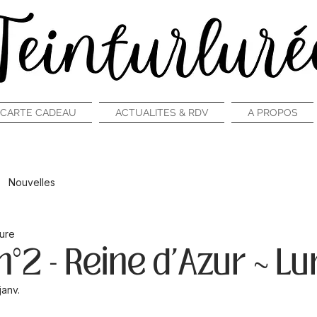
CARTE CADEAU
ACTUALITES & RDV
A PROPOS
Nouvelles
ture
n°2 - Reine d'Azur ~ L
janv.